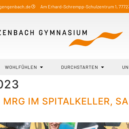
-gengenbach.de
Am Erhard-Schrempp-Schulzentrum 1, 777
WOHLFÜHLEN
DURCHSTARTEN
UN
2023
RG IM SPITALKELLER, SAM