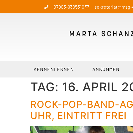
07803-9305310
sekretariat@msg
KENNENLERNEN
ANKOMMEN
TAG:
16. APRIL 
ROCK-POP-BAND-AG M
UHR, EINTRITT FREI