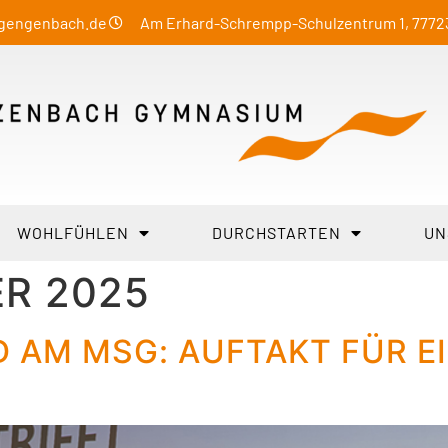
-gengenbach.de
Am Erhard-Schrempp-Schulzentrum 1, 777
WOHLFÜHLEN
DURCHSTARTEN
UN
ER 2025
 AM MSG: AUFTAKT FÜR EI