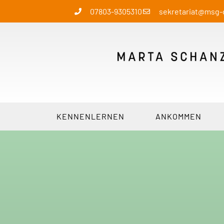
07803-9305310
sekretariat@msg
KENNENLERNEN
ANKOMMEN