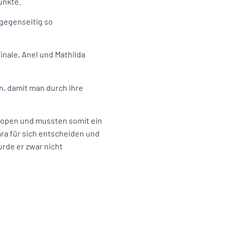
unkte.
 gegenseitig so
Finale, Anel und Mathilda
en, damit man durch ihre
 topen und mussten somit ein
ra für sich entscheiden und
urde er zwar nicht