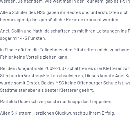
werden. Je nachdem, wie weit man in der Tour kam, gab es 1-5 P
Alle 5 Schüler des MSG gaben ihr Bestes und unterstützten sich
hervorragend, dass persönliche Rekorde erbracht wurden.
Anel, Collin und Mathilda schafften es mit ihren Leistungen ins 
sogar mir 4×5 Punkten.
In Finale dürfen die Teilnehmer, den Mitstreitern nicht zuschau
Fehler keine Vorteile ziehen kann.
Bei den Jungenfinale 2009-2007 schafften es drei Kletterer zu
Stechen im Vorstiegskletten absolvieren. Dieses konnte Anel Ka
wurde somit Erster. Da das MSG keine Offenburger Schule ist, w
Stadtmeister aber als bester Kletterer geehrt.
Mathilda Dobersch verpasste nur knapp das Treppchen.
Allen 5 Klettern Herzlichen Glückwunsch zu ihrem Erfolg.