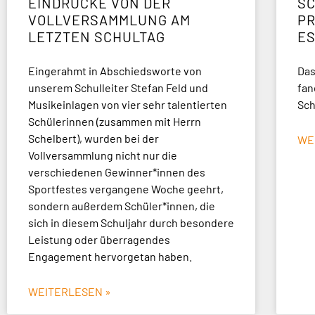
EINDRÜCKE VON DER
SC
VOLLVERSAMMLUNG AM
P
LETZTEN SCHULTAG
E
Eingerahmt in Abschiedsworte von
Das
unserem Schulleiter Stefan Feld und
fan
Musikeinlagen von vier sehr talentierten
Sch
Schülerinnen (zusammen mit Herrn
Schelbert), wurden bei der
WE
Vollversammlung nicht nur die
verschiedenen Gewinner*innen des
Sportfestes vergangene Woche geehrt,
sondern außerdem Schüler*innen, die
sich in diesem Schuljahr durch besondere
Leistung oder überragendes
Engagement hervorgetan haben.
WEITERLESEN »