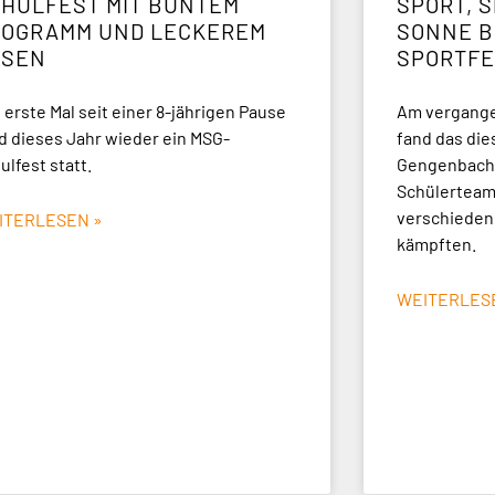
HULFEST MIT BUNTEM
SPORT, S
ROGRAMM UND LECKEREM
ONNE BE
SSEN
PORTFE
 erste Mal seit einer 8-jährigen Pause
Am vergangen
d dieses Jahr wieder ein MSG-
fand das die
ulfest statt.
Gengenbach 
Schülerteams
verschieden
ITERLESEN »
kämpften.
WEITERLES