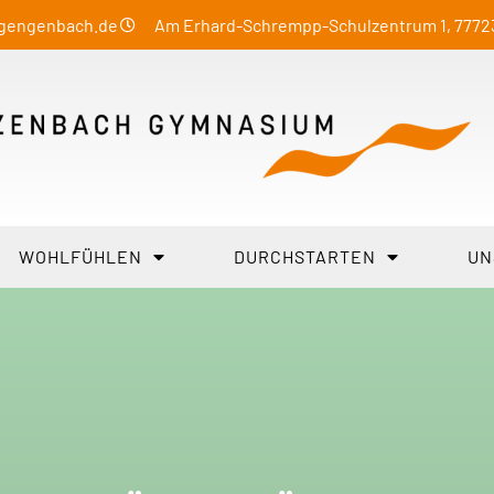
-gengenbach.de
Am Erhard-Schrempp-Schulzentrum 1, 777
WOHLFÜHLEN
DURCHSTARTEN
UN