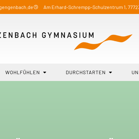
-gengenbach.de
Am Erhard-Schrempp-Schulzentrum 1, 777
WOHLFÜHLEN
DURCHSTARTEN
UN