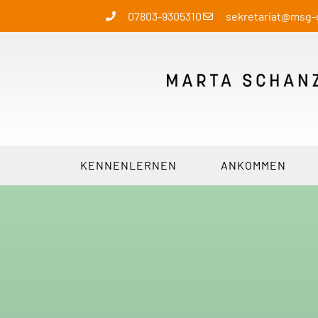
07803-9305310
sekretariat@msg
KENNENLERNEN
ANKOMMEN