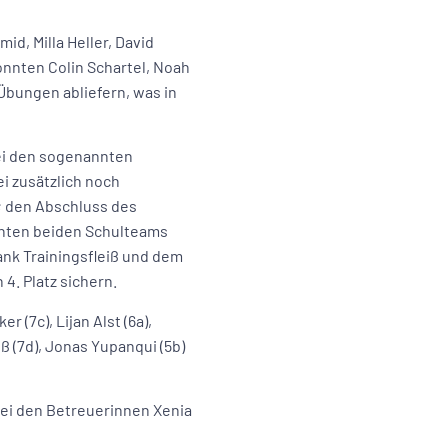
, Milla Heller, David
onnten Colin Schartel, Noah
Übungen abliefern, was in
bei den sogenannten
i zusätzlich noch
; den Abschluss des
nnten beiden Schulteams
ank Trainingsfleiß und dem
4. Platz sichern.
r (7c), Lijan Alst (6a),
oß (7d), Jonas Yupanqui (5b)
bei den Betreuerinnen Xenia