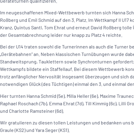
Geräteturnen qualifizieren.
Im neugeschaffenen Mixed-Wettbewerb turnten sich Hanna Schmid
Roßberg und Emil Schmid auf den 3. Platz. Im Wettkampf II U17 k
Kranz, Quintus Santl, Tom Ehrat und erneut David Roßberg tolle 
der Gesamtabrechnung leider nur knapp zu Platz 4 reichte.
Bei der U14 traten sowohl die Turnerinnen als auch die Turner 
„Gerätebahnen“ an. Neben klassischen Turnübungen wurde dabe
Standweitsprung, Tauklettern sowie Synchronturnen gefordert
Wettkampfs bildete ein Staffellauf. Bei diesem Wettbewerb ko
trotz anfänglicher Nervosität insgesamt überzeugen und sich d
notwendigen Glück (des Tüchtigen) einmal den 3. und einmal den 
Hier turnten Hanna Schmid (5e), Milla Heller (6e), Maxime Traunecke
Raphael Roschach (7b), Emma Ehrat (7d), Till Kimmig (6c), Lilli Gr
und Charlotte Ramsteiner (6d).
Wir gratulieren zu diesen tollen Leistungen und bedanken uns 
Graule (KS2) und Yara Seger (KS1).