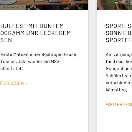
HULFEST MIT BUNTEM
SPORT, S
ROGRAMM UND LECKEREM
ONNE BE
SSEN
PORTFE
 erste Mal seit einer 8-jährigen Pause
Am vergangen
d dieses Jahr wieder ein MSG-
fand das die
ulfest statt.
Gengenbach 
Schülerteams
verschieden
ITERLESEN »
kämpften.
WEITERLES