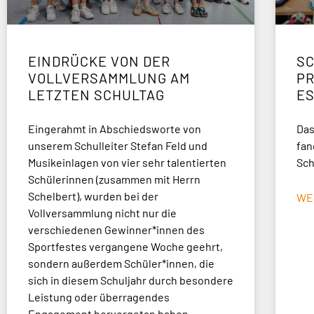
EINDRÜCKE VON DER
SC
VOLLVERSAMMLUNG AM
P
LETZTEN SCHULTAG
E
Eingerahmt in Abschiedsworte von
Das
unserem Schulleiter Stefan Feld und
fan
Musikeinlagen von vier sehr talentierten
Sch
Schülerinnen (zusammen mit Herrn
Schelbert), wurden bei der
WE
Vollversammlung nicht nur die
verschiedenen Gewinner*innen des
Sportfestes vergangene Woche geehrt,
sondern außerdem Schüler*innen, die
sich in diesem Schuljahr durch besondere
Leistung oder überragendes
Engagement hervorgetan haben.