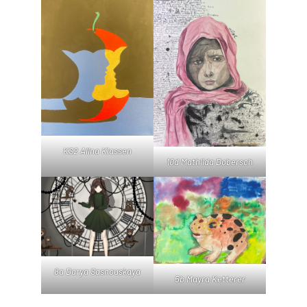
KS2 Alina Klassen
10d Mathilda Dobersch
8a Darya Sasnouskaya
5b Mayra Ketterer