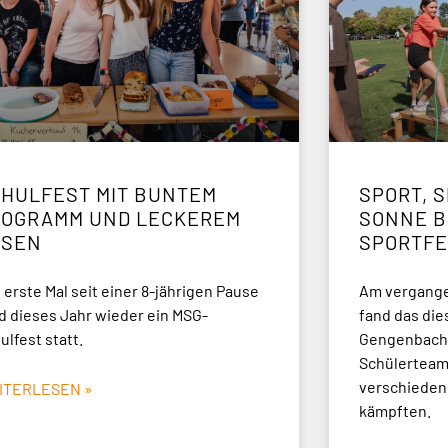
HULFEST MIT BUNTEM
SPORT, S
ROGRAMM UND LECKEREM
ONNE BE
SSEN
PORTFE
 erste Mal seit einer 8-jährigen Pause
Am vergangen
d dieses Jahr wieder ein MSG-
fand das die
ulfest statt.
Gengenbach 
Schülerteams
verschieden
ITERLESEN »
kämpften.