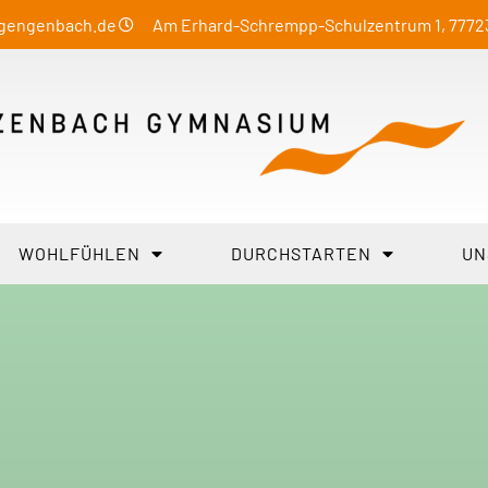
-gengenbach.de
Am Erhard-Schrempp-Schulzentrum 1, 777
WOHLFÜHLEN
DURCHSTARTEN
UN