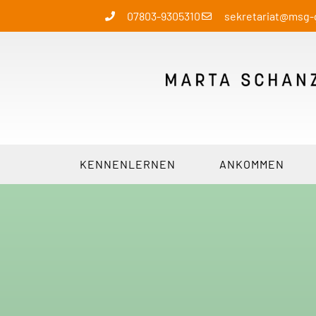
07803-9305310
sekretariat@msg
KENNENLERNEN
ANKOMMEN