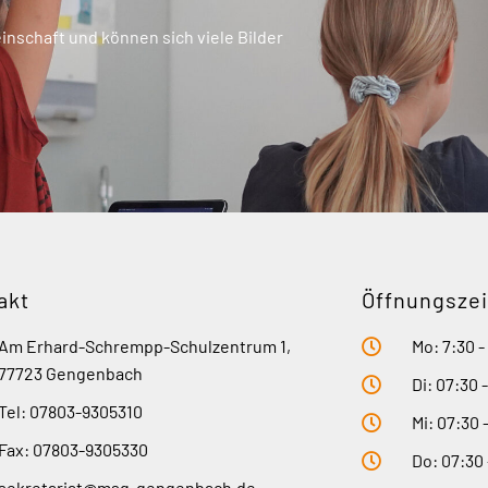
nschaft und können sich viele Bilder
akt
Öffnungszei
Am Erhard-Schrempp-Schulzentrum 1,
Mo: 7:30 -
77723 Gengenbach
Di: 07:30 
Tel: 07803-9305310
Mi: 07:30 
Fax: 07803-9305330
Do: 07:30 
sekretariat@msg-gengenbach.de