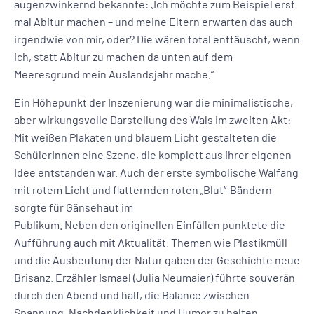
augenzwinkernd bekannte: „Ich möchte zum Beispiel erst
mal Abitur machen – und meine Eltern erwarten das auch
irgendwie von mir, oder? Die wären total enttäuscht, wenn
ich, statt Abitur zu machen da unten auf dem
Meeresgrund mein Auslandsjahr mache.“
Ein Höhepunkt der Inszenierung war die minimalistische,
aber wirkungsvolle Darstellung des Wals im zweiten Akt:
Mit weißen Plakaten und blauem Licht gestalteten die
SchülerInnen eine Szene, die komplett aus ihrer eigenen
Idee entstanden war. Auch der erste symbolische Walfang
mit rotem Licht und flatternden roten „Blut“-Bändern
sorgte für Gänsehaut im
Publikum. Neben den originellen Einfällen punktete die
Aufführung auch mit Aktualität. Themen wie Plastikmüll
und die Ausbeutung der Natur gaben der Geschichte neue
Brisanz. Erzähler Ismael (Julia Neumaier) führte souverän
durch den Abend und half, die Balance zwischen
Spannung, Nachdenklichkeit und Humor zu halten.