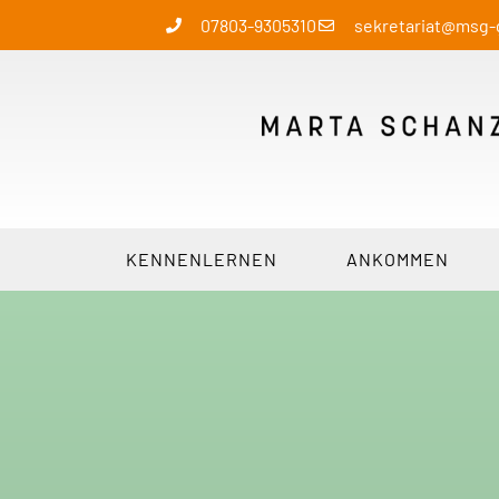
07803-9305310
sekretariat@msg
KENNENLERNEN
ANKOMMEN