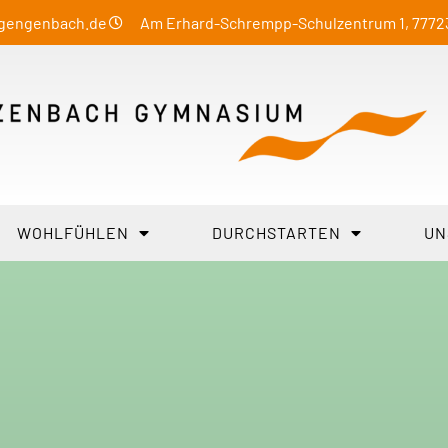
-gengenbach.de
Am Erhard-Schrempp-Schulzentrum 1, 777
WOHLFÜHLEN
DURCHSTARTEN
UN