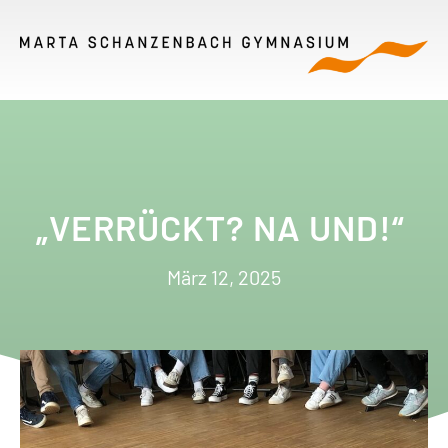
„VERRÜCKT? NA UND!“
März 12, 2025