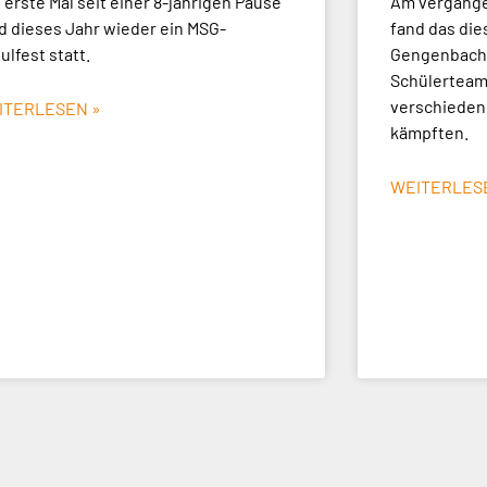
 erste Mal seit einer 8-jährigen Pause
Am vergangen
d dieses Jahr wieder ein MSG-
fand das die
ulfest statt.
Gengenbach 
Schülerteams
verschieden
ITERLESEN »
kämpften.
WEITERLES