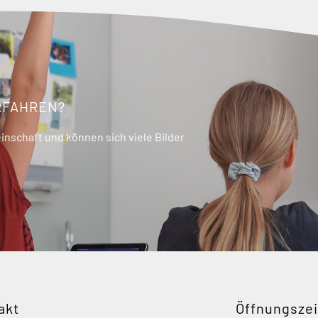
RFAHREN?
nschaft und können sich viele Bilder
akt
Öffnungszei