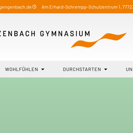
-gengenbach.de
Am Erhard-Schrempp-Schulzentrum 1, 777
WOHLFÜHLEN
DURCHSTARTEN
UN