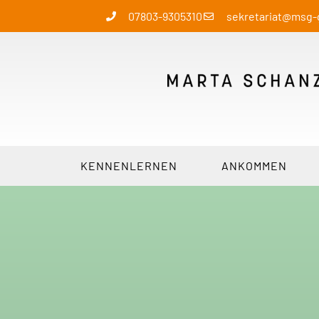
07803-9305310
sekretariat@msg
KENNENLERNEN
ANKOMMEN